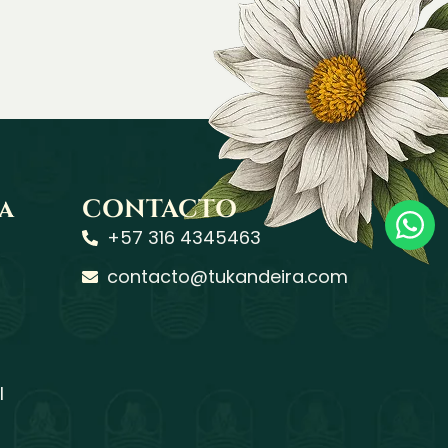
a
CONTACTO
+57 316 4345463
contacto@tukandeira.com
l