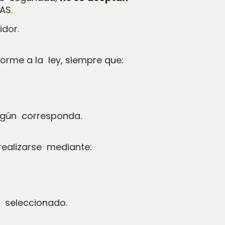
SAS.
idor.
nforme a la ley, siempre que:
según corresponda.
 realizarse mediante:
o seleccionado.