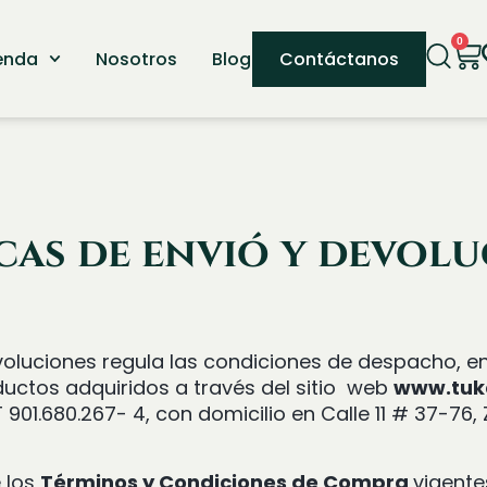
0
enda
Nosotros
Blog
Contáctanos
cas de envió y devol
evoluciones regula las condiciones de despacho, 
ductos adquiridos a través del sitio web
www.tuk
IT 901.680.267- 4, con domicilio en Calle 11 # 37-7
e los
Términos y Condiciones de Compra
vigente