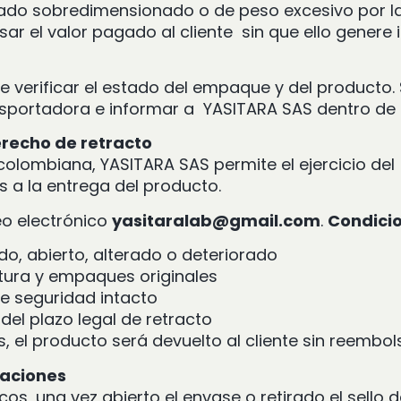
do sobredimensionado o de peso excesivo por l
ar el valor pagado al cliente sin que ello genere
ebe verificar el estado del empaque y del producto.
nsportadora e informar a YASITARA SAS dentro de 
erecho de retracto
olombiana, YASITARA SAS permite el ejercicio de
es a la entrega del producto.
reo electrónico
yasitaralab@gmail.com
.
Condicio
do, abierto, alterado o deteriorado
ctura y empaques originales
 de seguridad intacto
del plazo legal de retracto
, el producto será devuelto al cliente sin reembol
taciones
os, una vez abierto el envase o retirado el sello