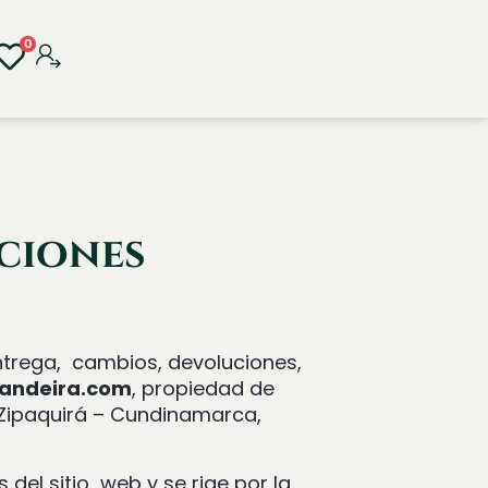
0
uciones
entrega, cambios, devoluciones,
andeira.com
, propiedad de
6, Zipaquirá – Cundinamarca,
s del sitio web y se rige por la