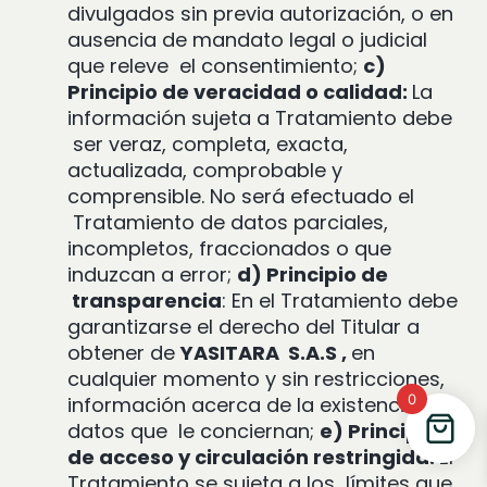
divulgados sin previa autorización, o en
ausencia de mandato legal o judicial
que releve
el consentimiento;
c)
Principio de veracidad o calidad:
La
información sujeta a Tratamiento debe
ser veraz, completa, exacta,
actualizada, comprobable y
comprensible. No será efectuado el
Tratamiento de datos parciales,
incompletos, fraccionados o que
induzcan a error;
d) Principio de
transparencia
: En el Tratamiento debe
garantizarse el derecho del Titular a
obtener de
YASITARA
S.A.S ,
en
cualquier momento y sin restricciones,
0
información acerca de la existencia de
datos que
le conciernan;
e) Principio
de acceso y circulación restringida:
El
Tratamiento se sujeta a los
límites que