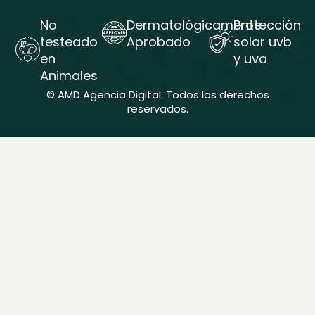
No
Dermatológicamente
Protección
testeado
Aprobado
solar uvb
en
y uva
Animales
©
AMD Agencia Digital
. Todos los derechos
reservados.